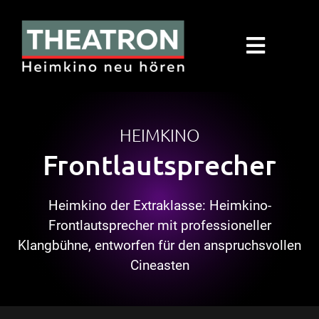
Zum
Inhalt
springen
Toggle
Navigat
Produkte
HEIMKINO
Hersteller
Frontlautsprecher
Für Händler
Heimkino der Extraklasse: Heimkino-
Für Endkunde
Frontlautsprecher mit professioneller
Klangbühne, entworfen für den anspruchsvollen
Cineasten